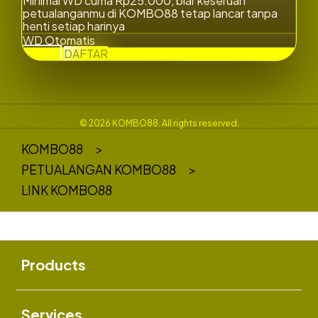
Minimal WD cuma Rp25.000, biar keseruan
petualanganmu di KOMBO88 tetap lancar tanpa
henti setiap harinya
WD Otomatis
LOGIN
DAFTAR
Layer Popup Close
© 2026 KOMBO88. All rights reserved.
KOMBO88
>
PETUALANGAN KOMBO88
>
LINK KOMBO88
Buka
Footer Navigation
Products
Buka
Services