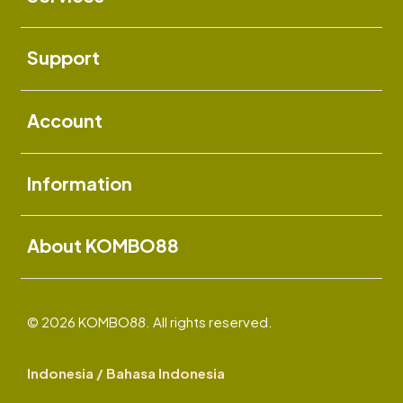
Buka
Support
Buka
Account
Buka
Information
Buka
About KOMBO88
© 2026 KOMBO88. All rights reserved.
Indonesia / Bahasa Indonesia