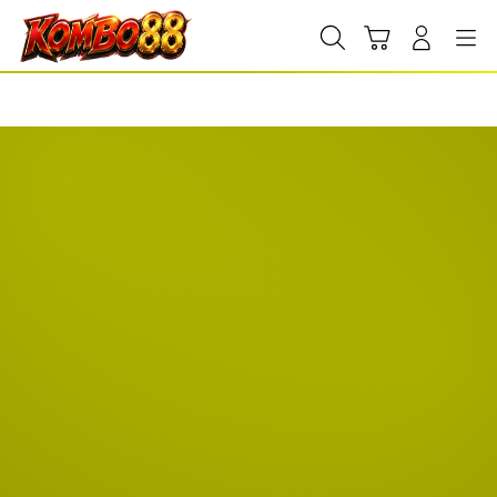
Skip
to
Cari
Troli
Login
Navigation
content