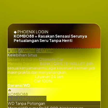
KOMBO88 » Rasakan Sensasi Serunya
Petualangan Seru Tanpa Henti
♛ VIP
✓ Verified
24/7 Live
Kelebihan Situs
Sistem Withdraw
Otomatis Cair
Metode Transaksi
BANK | QRIS | E-WALLET, pilih
sesuai kenyamananmu agar keseruan bermain jadi
makin praktis dan menyenangkan.
Layanan Admin
Layanan 24 Jam
Saldo Terjamin
Cair 100%
Garansi WD
KOMBO88
WD Tanpa Potongan